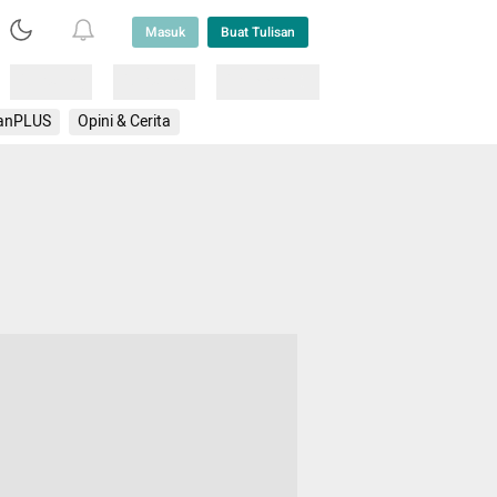
Masuk
Buat Tulisan
Loading
Loading
Lainnya
anPLUS
Opini & Cerita