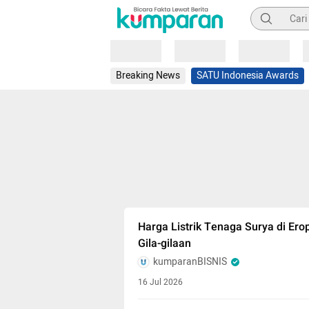
Pencarian
Loading
Loading
Loading
Breaking News
SATU Indonesia Awards
Harga Listrik Tenaga Surya di Ero
Gila-gilaan
kumparanBISNIS
16 Jul 2026