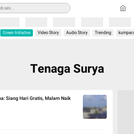
Loading
Loading
Loading
Loading
Loading
Green Initiative
Video Story
Audio Story
Trending
kumpar
Tenaga Surya
pa: Siang Hari Gratis, Malam Naik