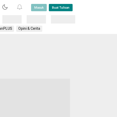
Masuk
Buat Tulisan
Loading
Loading
Lainnya
anPLUS
Opini & Cerita