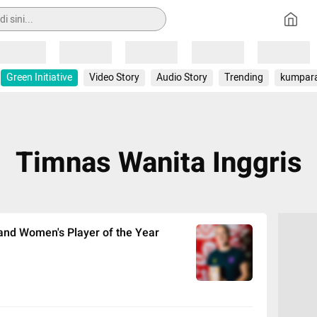
Loading
Loading
Loading
Loading
Loading
Green Initiative
Video Story
Audio Story
Trending
kumpar
Timnas Wanita Inggris
and Women's Player of the Year