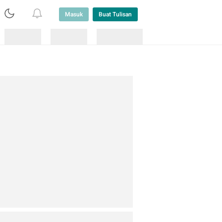
Masuk
Buat Tulisan
Loading
Loading
Lainnya