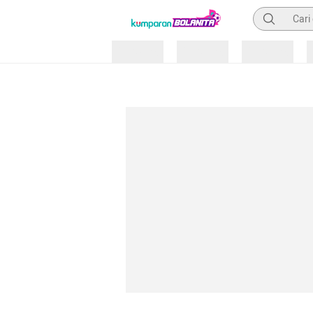
Pencarian
Loading
Loading
Loading