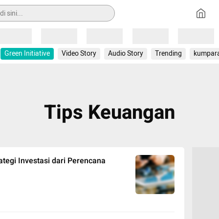
Loading
Loading
Loading
Loading
Loading
Green Initiative
Video Story
Audio Story
Trending
kumpar
Tips Keuangan
ategi Investasi dari Perencana