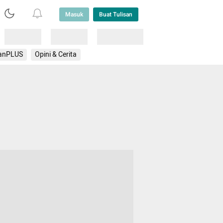
Masuk
Buat Tulisan
Loading
Loading
Lainnya
anPLUS
Opini & Cerita