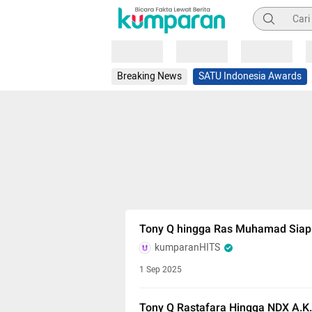
Pencarian
Loading
Loading
Loading
Breaking News
SATU Indonesia Awards
Tony Q hingga Ras Muhamad Siap
kumparanHITS
1 Sep 2025
Tony Q Rastafara Hingga NDX A.K