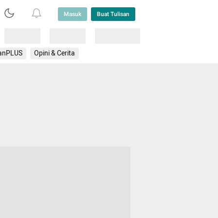
Masuk
Buat Tulisan
Loading
Loading
Lainnya
anPLUS
Opini & Cerita