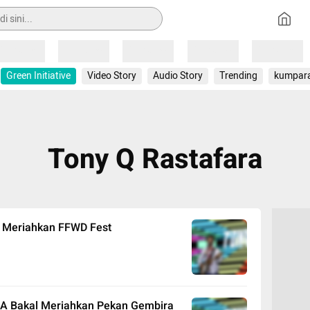
Loading
Loading
Loading
Loading
Loading
Green Initiative
Video Story
Audio Story
Trending
kumpar
Tony Q Rastafara
 Meriahkan FFWD Fest
.A Bakal Meriahkan Pekan Gembira