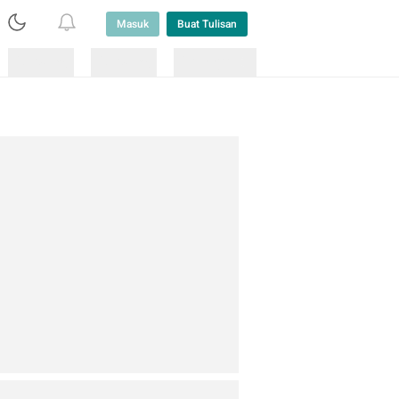
Masuk
Buat Tulisan
Loading
Loading
Lainnya