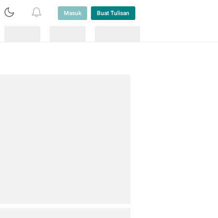
Masuk
Buat Tulisan
Loading
Loading
Lainnya