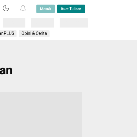
Masuk
Buat Tulisan
Loading
Loading
Lainnya
anPLUS
Opini & Cerita
wan