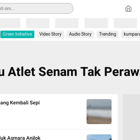
Loading
Loading
Loading
Loading
Loading
Green Initiative
Video Story
Audio Story
Trending
kumpar
u Atlet Senam Tak Pera
lang Kembali Sepi
luk Asmara Anjlok