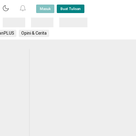
Masuk
Buat Tulisan
Loading
Loading
Lainnya
anPLUS
Opini & Cerita