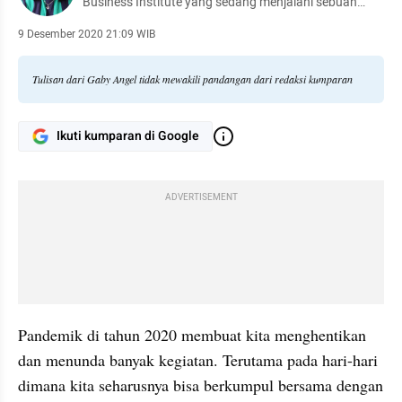
Business Institute yang sedang menjalani sebuah
project online campaign dalam rangka memberantas
penyebaran hoax tentang COVID-19 (ig
9 Desember 2020 21:09 WIB
@yesfactscovid19)
Tulisan dari Gaby Angel tidak mewakili pandangan dari redaksi kumparan
Ikuti kumparan di Google
ADVERTISEMENT
Pandemik di tahun 2020 membuat kita menghentikan 
dan menunda banyak kegiatan. Terutama pada hari-hari 
dimana kita seharusnya bisa berkumpul bersama dengan 