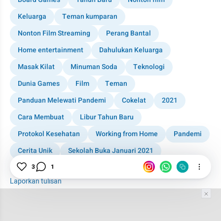
Keluarga
Teman kumparan
Nonton Film Streaming
Perang Bantal
Home entertainment
Dahulukan Keluarga
Masak Kilat
Minuman Soda
Teknologi
Dunia Games
Film
Teman
Panduan Melewati Pandemi
Cokelat
2021
Cara Membuat
Libur Tahun Baru
Protokol Kesehatan
Working from Home
Pandemi
Cerita Unik
Sekolah Buka Januari 2021
Home Living
Bantal
3
1
Laporkan tulisan
Tim Editor
Editor Section