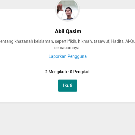
Abil Qasim
tentang khazanah keislaman, seperti fikih, hikmah, tasawuf, Hadits, Al-Q
semacamnya.
Laporkan Pengguna
2
Mengikuti
·
0
Pengikut
Ikuti