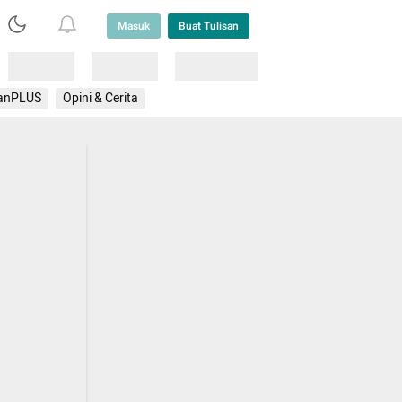
Masuk
Buat Tulisan
Loading
Loading
Lainnya
anPLUS
Opini & Cerita