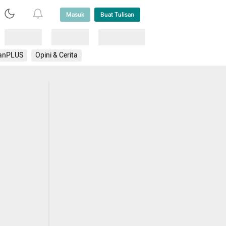
Masuk
Buat Tulisan
Loading
Loading
Lainnya
anPLUS
Opini & Cerita