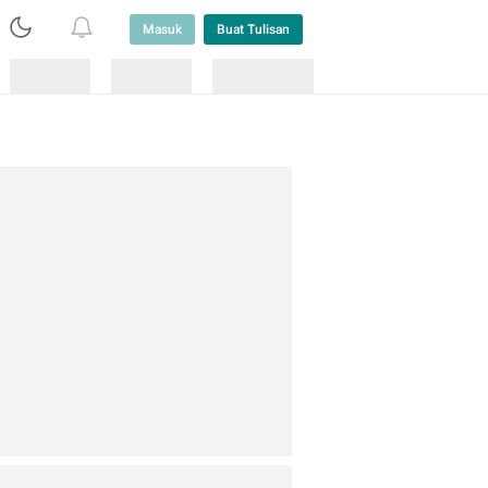
Masuk
Buat Tulisan
Loading
Loading
Lainnya