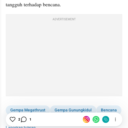
tangguh terhadap bencana.
ADVERTISEMENT
Gempa Megathrust
Gempa Gunungkidul
Bencana
Komunikasi
2
1
Laporkan tulisan