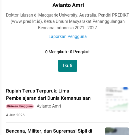
Avianto Amri
Doktor lulusan di Macquarie University, Australia. Pendiri PREDIKT
(www.predikt.id), Ketua Umum Masyarakat Penanggulangan
Bencana Indonesia 2021 - 2027
Laporkan Pengguna
0
Mengikuti
·
0
Pengikut
Ikuti
Rupiah Terus Terpuruk: Lima
Pembelajaran dari Dunia Kemanusiaan
Avianto Amri
Kiriman Pengguna
4 Jun 2026
Bencana, Militer, dan Supremasi Sipil di