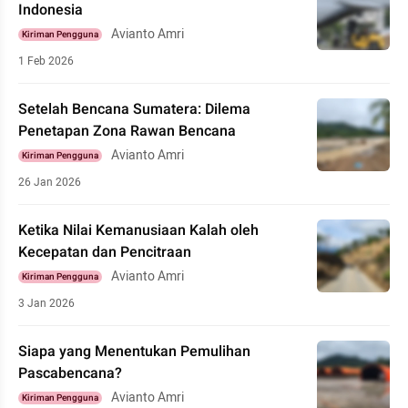
Indonesia
Avianto Amri
Kiriman Pengguna
1 Feb 2026
Setelah Bencana Sumatera: Dilema
Penetapan Zona Rawan Bencana
Avianto Amri
Kiriman Pengguna
26 Jan 2026
Ketika Nilai Kemanusiaan Kalah oleh
Kecepatan dan Pencitraan
Avianto Amri
Kiriman Pengguna
3 Jan 2026
Siapa yang Menentukan Pemulihan
Pascabencana?
Avianto Amri
Kiriman Pengguna