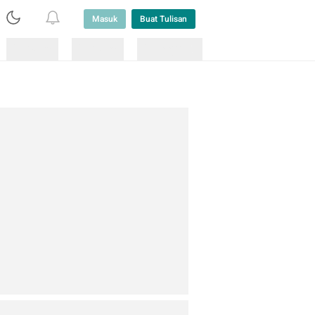
Masuk
Buat Tulisan
Loading
Loading
Lainnya