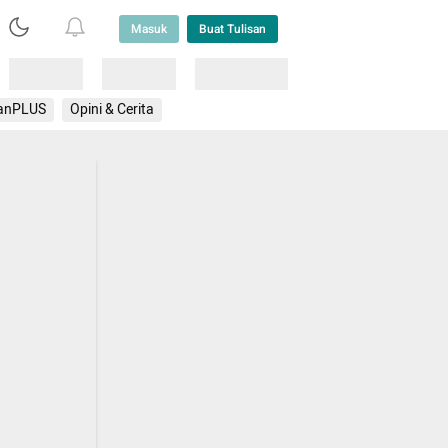
Masuk
Buat Tulisan
Loading
Loading
Lainnya
anPLUS
Opini & Cerita