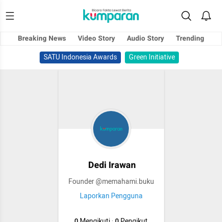
Breaking News
Video Story
Audio Story
Trending
SATU Indonesia Awards
Green Initiative
Dedi Irawan
Founder @memahami.buku
Laporkan Pengguna
0
Mengikuti
·
0
Pengikut