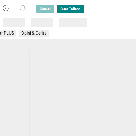
Masuk
Buat Tulisan
Loading
Loading
Lainnya
anPLUS
Opini & Cerita