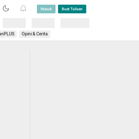
Masuk
Buat Tulisan
Loading
Loading
Lainnya
anPLUS
Opini & Cerita