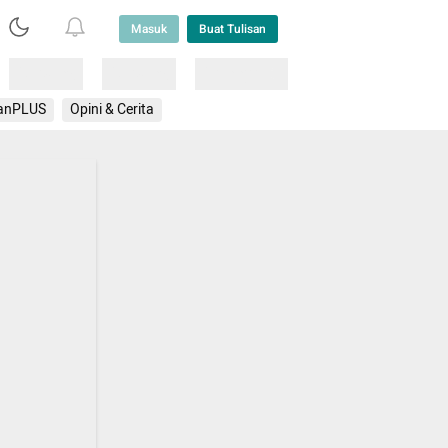
Masuk
Buat Tulisan
Loading
Loading
Lainnya
anPLUS
Opini & Cerita