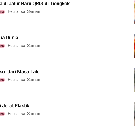
 di Jalur Baru QRIS di Tiongkok
Fetria Isai Saman
una
ua Dunia
Fetria Isai Saman
una
su" dari Masa Lalu
Fetria Isai Saman
una
i Jerat Plastik
Fetria Isai Saman
una