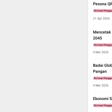
Pesona QR
Kiriman Pengg
21 Apr 2026
Mencetak 
2045
Kiriman Pengg
4 Mar 2026
Badai Glob
Pangan
Kiriman Pengg
4 Mar 2026
Ekonomi S
Kiriman Pengg