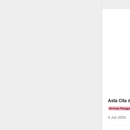
Asta Cita 
Kiriman Pengg
4 Jun 2026