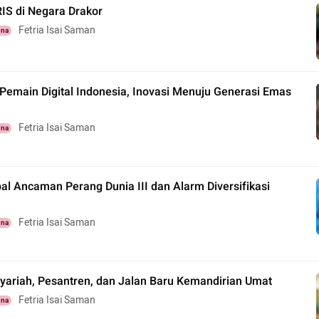
IS di Negara Drakor
Fetria Isai Saman
una
Pemain Digital Indonesia, Inovasi Menuju Generasi Emas
Fetria Isai Saman
una
al Ancaman Perang Dunia III dan Alarm Diversifikasi
Fetria Isai Saman
una
yariah, Pesantren, dan Jalan Baru Kemandirian Umat
Fetria Isai Saman
una