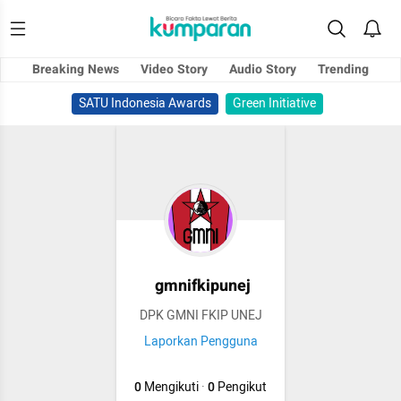
Breaking News
Video Story
Audio Story
Trending
SATU Indonesia Awards
Green Initiative
gmnifkipunej
DPK GMNI FKIP UNEJ
Laporkan Pengguna
0
Mengikuti
·
0
Pengikut