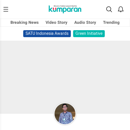
Breaking News
Video Story
Audio Story
Trending
SATU Indonesia Awards
Green Initiative