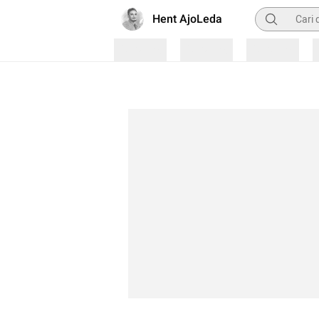
Pencarian
Hent AjoLeda
Loading
Loading
Loading