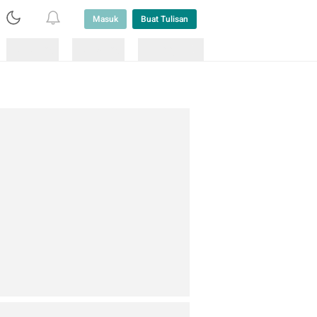
Masuk
Buat Tulisan
Loading
Loading
Lainnya