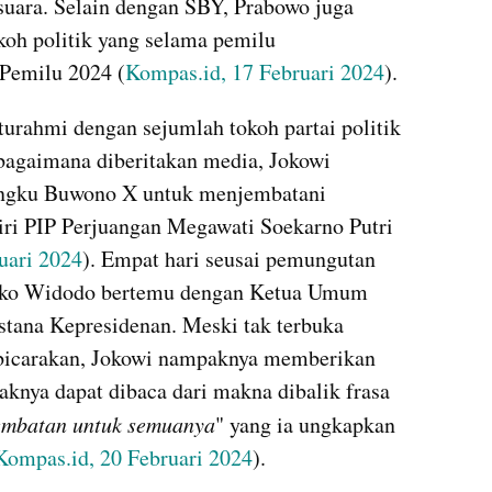
uara. Selain dengan SBY, Prabowo juga 
koh politik yang selama pemilu 
Pemilu 2024 (
Kompas.id, 17 Februari 2024
). 
turahmi dengan sejumlah tokoh partai politik 
bagaimana diberitakan media, Jokowi 
ngku Buwono X untuk menjembatani 
ri PIP Perjuangan Megawati Soekarno Putri 
uari 2024
). Empat hari seusai pemungutan 
Joko Widodo bertemu dengan Ketua Umum 
stana Kepresidenan. Meski tak terbuka 
icarakan, Jokowi nampaknya memberikan 
daknya dapat dibaca dari makna dibalik frasa 
jembatan untuk semuanya
" yang ia ungkapkan 
Kompas.id, 20 Februari 2024
). 