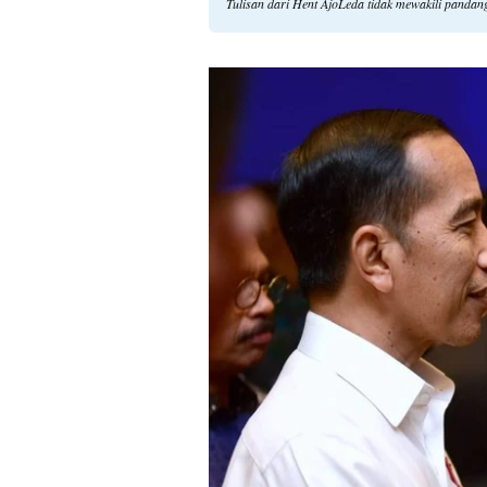
Tulisan dari Hent AjoLeda tidak mewakili panda