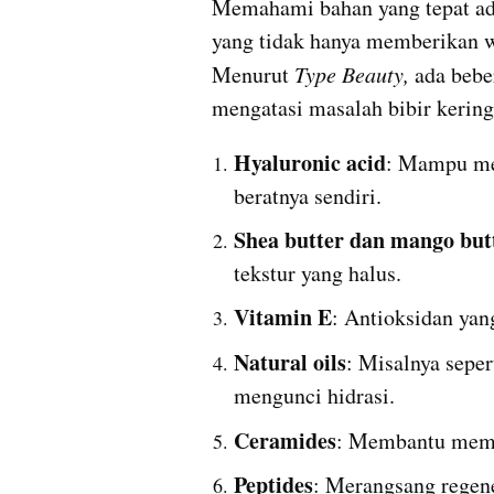
Memahami bahan yang tepat ada
yang tidak hanya memberikan wa
Menurut 
Type Beauty,
 ada bebe
mengatasi masalah bibir kering,
Hyaluronic acid
: Mampu me
beratnya sendiri.
Shea butter dan mango but
tekstur yang halus.
Vitamin E
: Antioksidan ya
Natural oils
: Misalnya sepert
mengunci hidrasi.
Ceramides
: Membantu memp
Peptides
: Merangsang regener