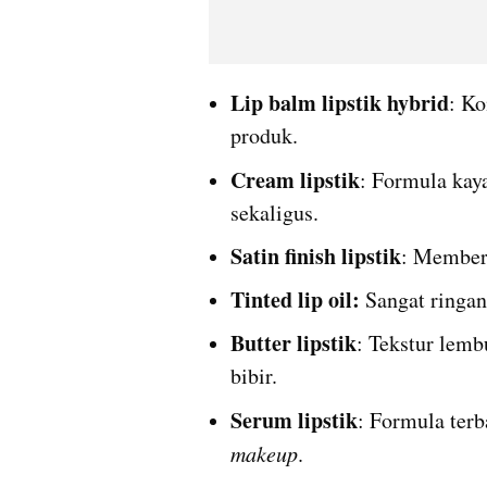
Lip balm lipstik hybrid
: Ko
produk.
Cream lipstik
: Formula kay
sekaligus.
Satin finish lipstik
: Memberi
Tinted lip oil:
 Sangat ringa
Butter lipstik
: Tekstur lemb
bibir.
Serum lipstik
: Formula ter
makeup
.