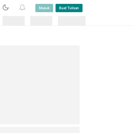
Masuk
Buat Tulisan
Loading
Loading
Lainnya