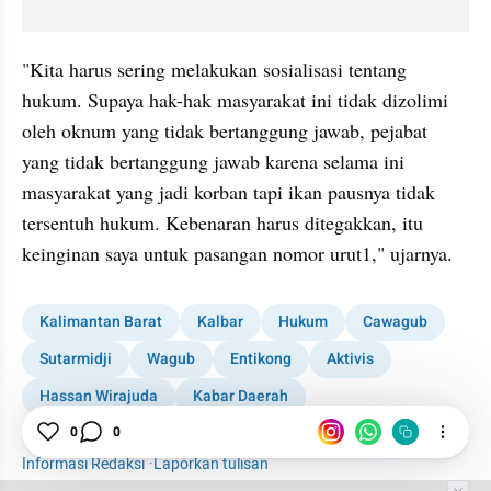
"Kita harus sering melakukan sosialisasi tentang 
hukum. Supaya hak-hak masyarakat ini tidak dizolimi 
oleh oknum yang tidak bertanggung jawab, pejabat 
yang tidak bertanggung jawab karena selama ini 
masyarakat yang jadi korban tapi ikan pausnya tidak 
tersentuh hukum. Kebenaran harus ditegakkan, itu 
keinginan saya untuk pasangan nomor urut1," ujarnya. 
Kalimantan Barat
Kalbar
Hukum
Cawagub
Sutarmidji
Wagub
Entikong
Aktivis
Hassan Wirajuda
Kabar Daerah
1001 media online
0
0
Informasi Redaksi
·
Laporkan tulisan