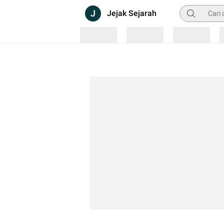
Pencarian
J
Jejak Sejarah
Loading
Loading
Loading