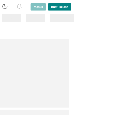
Masuk
Buat Tulisan
Loading
Loading
Lainnya