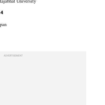
ajabhat University
-4
apan
ADVERTISEMENT