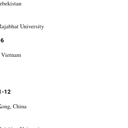
zbekistan
ajabhat University
-6
s Vietnam
11-12
Kong, China