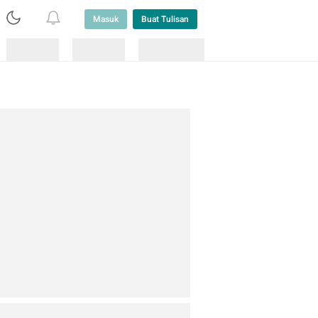
Masuk
Buat Tulisan
Loading
Loading
Lainnya