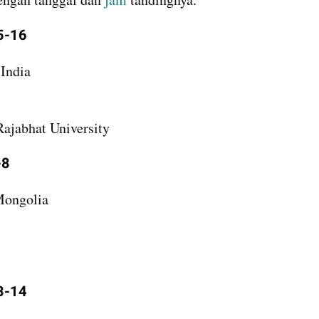
15-16
 India
ajabhat University
-8
Mongolia
13-14