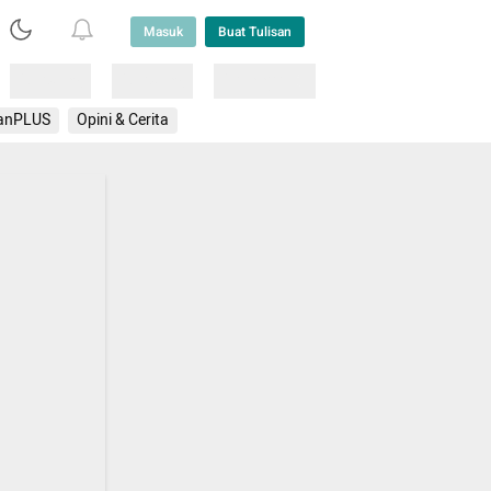
Masuk
Buat Tulisan
Loading
Loading
Lainnya
anPLUS
Opini & Cerita