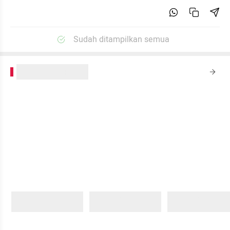
Sudah ditampilkan semua
kumparanPLUS
Sedang memuat...
Sedang memuat...
Sedang memuat...
0 Konten
0 Konten
0 Konten