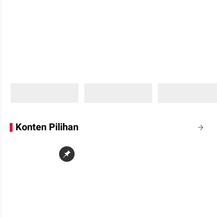
Sedang memuat...
Sedang memuat...
Sedang memuat...
0 Konten
0 Konten
0 Konten
Konten Pilihan