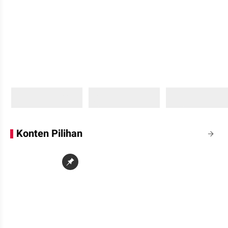
Sedang memuat...
Sedang memuat...
Sedang memuat...
0 Konten
0 Konten
0 Konten
Konten Pilihan