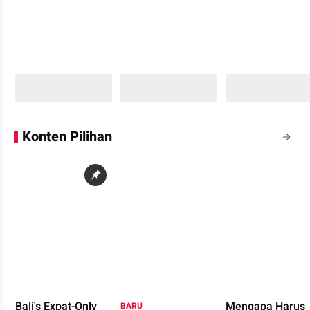
Sedang memuat...
Sedang memuat...
Sedang memuat...
0 Konten
0 Konten
0 Konten
Konten Pilihan
Bali's Expat-Only
Mengapa Harus
BARU