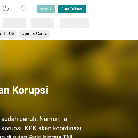
Masuk
Buat Tulisan
Loading
Loading
Lainnya
anPLUS
Opini & Cerita
an Korupsi
 sudah penuh. Namun, ia
 korupsi. KPK akan koordinasi
n di rutan Polri hingga TNI.