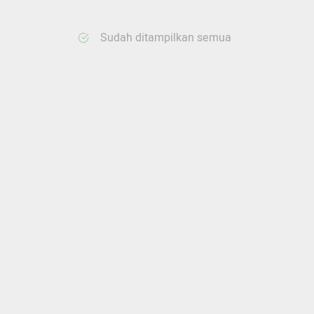
Sudah ditampilkan semua
ang memuat...
Sedang memuat...
nten
0 Konten