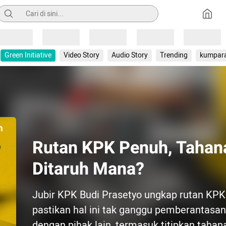
Pencarian
Loading
Loading
Loading
Loading
Loading
Green Initiative
Video Story
Audio Story
Trending
kumpar
Rutan KPK Penuh, Tahan
Ditaruh Mana?
Jubir KPK Budi Prasetyo ungkap rutan KPK
pastikan hal ini tak ganggu pemberantasan
dengan pihak lain, termasuk titipkan tahana