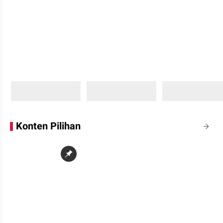
Sedang memuat...
Sedang memuat...
Sedang memuat...
0 Konten
0 Konten
0 Konten
Konten Pilihan