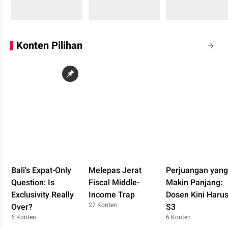
Sedang memuat...
Sedang memuat...
Sedang memuat...
0 Konten
0 Konten
0 Konten
Konten Pilihan
Bali's Expat-Only
Melepas Jerat
Perjuangan yang
Question: Is
Fiscal Middle-
Makin Panjang:
Exclusivity Really
Income Trap
Dosen Kini Haru
27 Konten
Over?
S3
6 Konten
6 Konten