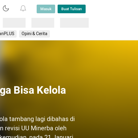
Masuk
Buat Tulisan
Loading
Loading
Lainnya
anPLUS
Opini & Cerita
a Bisa Kelola
lola tambang lagi dibahas di
revisi UU Minerba oleh
kemudian, pada 21 Januari