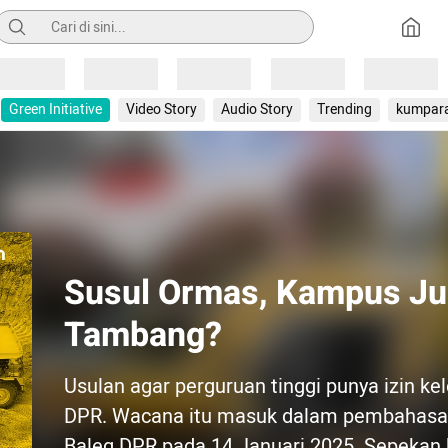
Pencarian
Loading
Loading
Loading
Loading
Loading
Green Initiative
Video Story
Audio Story
Trending
kumpar
Susul Ormas, Kampus Jug
Tambang?
Usulan agar perguruan tinggi punya izin ke
DPR. Wacana itu masuk dalam pembahasan 
Baleg DPR pada 14 Januari 2025. Sepekan 