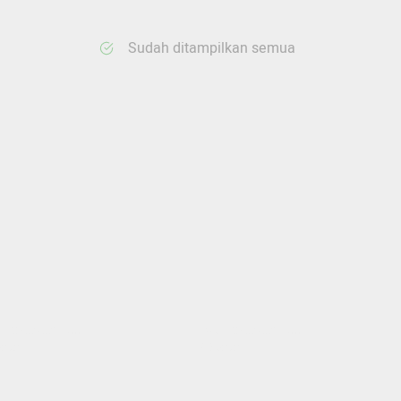
Sudah ditampilkan semua
ang memuat...
Sedang memuat...
nten
0 Konten