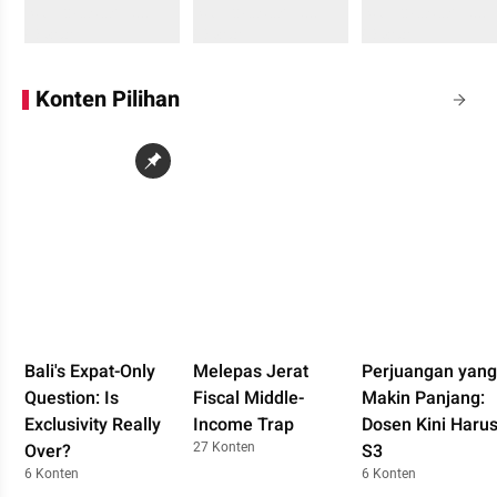
Sedang memuat...
Sedang memuat...
Sedang memuat...
0 Konten
0 Konten
0 Konten
Konten Pilihan
Bali's Expat-Only
Melepas Jerat
Perjuangan yang
Question: Is
Fiscal Middle-
Makin Panjang:
Exclusivity Really
Income Trap
Dosen Kini Haru
27 Konten
Over?
S3
6 Konten
6 Konten