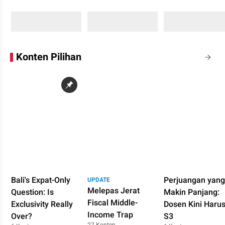
Sedang memuat...
Sedang memuat...
Sedang memuat...
0 Konten
0 Konten
0 Konten
Konten Pilihan
Bali's Expat-Only
Perjuangan yang
UPDATE
Melepas Jerat
Question: Is
Makin Panjang:
Fiscal Middle-
Exclusivity Really
Dosen Kini Haru
Income Trap
Over?
S3