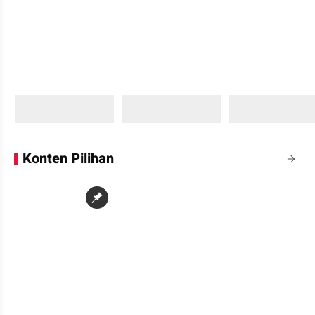
Sedang memuat...
Sedang memuat...
Sedang memuat...
0 Konten
0 Konten
0 Konten
Konten Pilihan