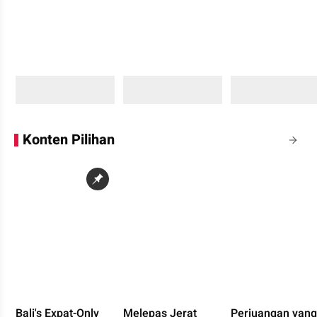
Sedang memuat...
Sedang memuat...
Sedang memuat...
0 Konten
0 Konten
0 Konten
Konten Pilihan
Bali's Expat-Only
Melepas Jerat
Perjuangan yang