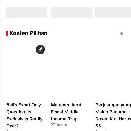
Sedang memuat...
Sedang memuat...
Sedang memuat...
0 Konten
0 Konten
0 Konten
Konten Pilihan
Bali's Expat-Only
Melepas Jerat
Perjuangan yang
Question: Is
Fiscal Middle-
Makin Panjang:
Exclusivity Really
Income Trap
Dosen Kini Haru
27 Konten
Over?
S3