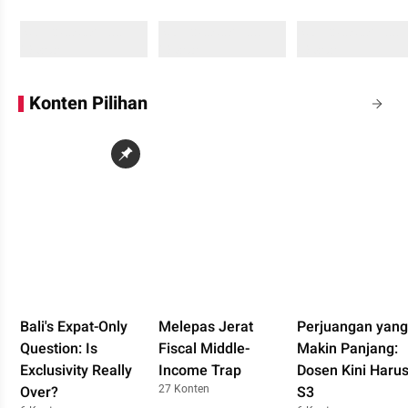
Sedang memuat...
Sedang memuat...
Sedang memuat...
0 Konten
0 Konten
0 Konten
Konten Pilihan
Bali's Expat-Only
Melepas Jerat
Perjuangan yang
Question: Is
Fiscal Middle-
Makin Panjang:
Exclusivity Really
Income Trap
Dosen Kini Haru
27 Konten
Over?
S3