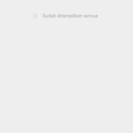
Sudah ditampilkan semua
ang memuat...
Sedang memuat...
nten
0 Konten