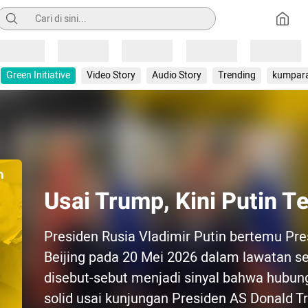
Pencarian
Loading
Loading
Loading
Loading
Loading
Green Initiative
Video Story
Audio Story
Trending
kumpar
Usai Trump, Kini Putin T
Presiden Rusia Vladimir Putin bertemu Pres
Beijing pada 20 Mei 2026 dalam lawatan se
disebut-sebut menjadi sinyal bahwa hubun
solid usai kunjungan Presiden AS Donald T