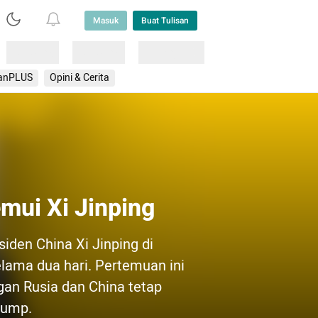
Masuk
Buat Tulisan
Loading
Loading
Lainnya
anPLUS
Opini & Cerita
emui Xi Jinping
iden China Xi Jinping di
lama dua hari. Pertemuan ini
gan Rusia dan China tetap
rump.