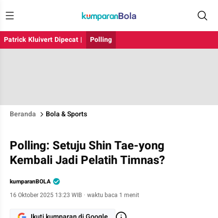
Patrick Kluivert Dipecat |
Polling
Beranda
Bola & Sports
Polling: Setuju Shin Tae-yong
Kembali Jadi Pelatih Timnas?
kumparanBOLA
16 Oktober 2025 13:23 WIB
·
waktu baca 1 menit
Ikuti kumparan di Google