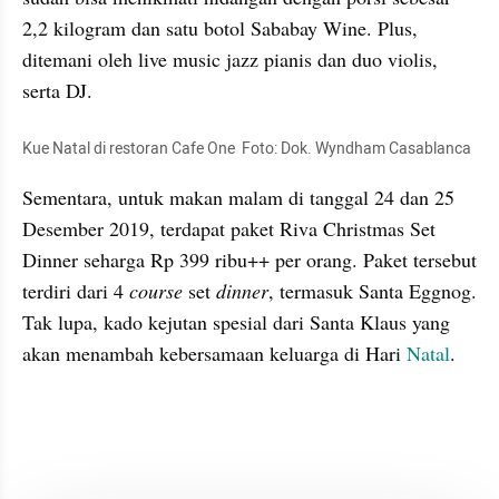
2,2 kilogram dan satu botol 
Sababay
 Wine. Plus, 
ditemani oleh live music jazz pianis dan duo 
violi
s, 
serta DJ.
Kue Natal di restoran Cafe One
Foto: Dok. Wyndham Casablanca
Sementara, untuk makan malam di tanggal 24 dan 25 
Desember 2019, terdapat paket 
Riva
 Christmas Set 
Dinner seharga Rp 399 ribu++ per orang. Paket tersebut 
terdiri dari 4 
course 
set 
dinner
, termasuk Santa 
Eggnog
. 
Tak lupa, kado kejutan spesial dari Santa 
Klaus
 yang 
akan menambah kebersamaan keluarga di Hari 
Natal
.
embed from external kumpara