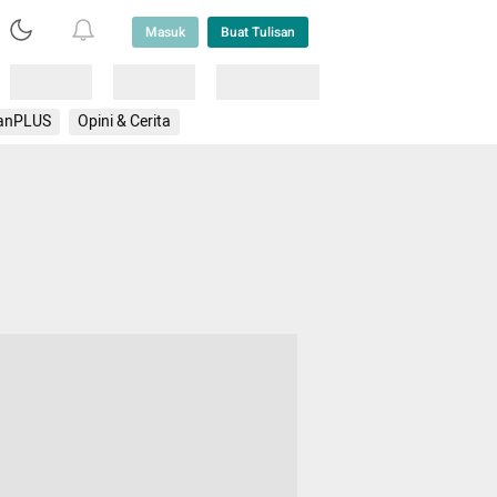
Masuk
Buat Tulisan
Loading
Loading
Lainnya
anPLUS
Opini & Cerita