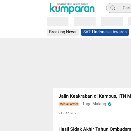
Pencarian
Loading
Loading
Loading
Breaking News
SATU Indonesia Awards
Jalin Keakraban di Kampus, ITN M
Tugu Malang
Media Partner
21 Jan 2020
Hasil Sidak Akhir Tahun Ombudsm