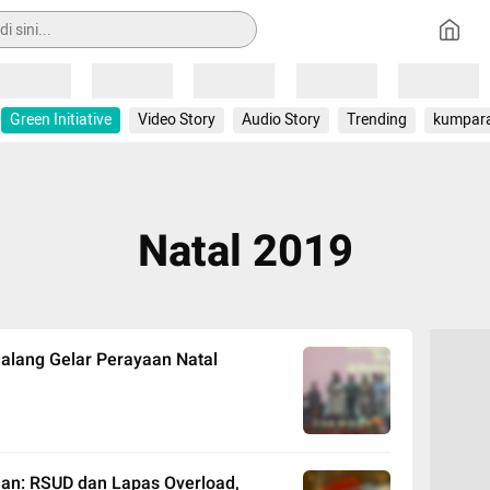
Loading
Loading
Loading
Loading
Loading
Green Initiative
Video Story
Audio Story
Trending
kumpar
Natal 2019
alang Gelar Perayaan Natal
an: RSUD dan Lapas Overload,