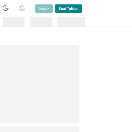
Masuk
Buat Tulisan
Loading
Loading
Lainnya