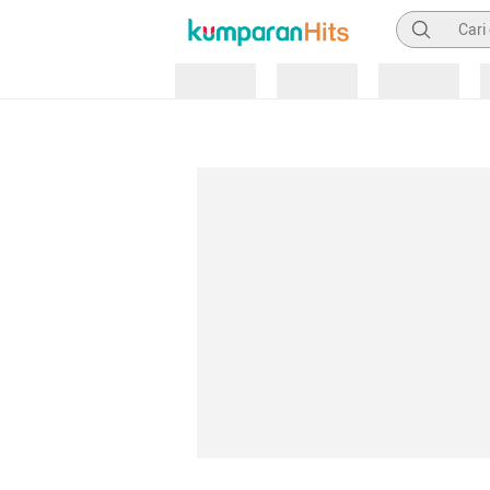
Pencarian
Loading
Loading
Loading