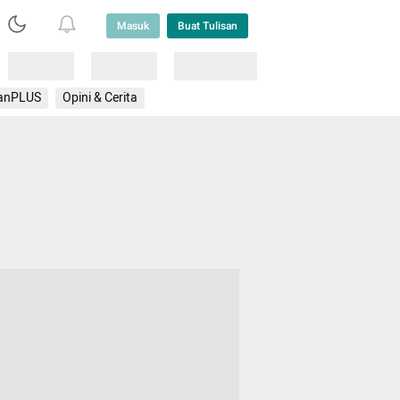
Masuk
Buat Tulisan
Loading
Loading
Lainnya
anPLUS
Opini & Cerita