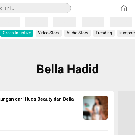
Loading
Loading
Loading
Loading
Loading
Green Initiative
Video Story
Audio Story
Trending
kumpar
Bella Hadid
kungan dari Huda Beauty dan Bella